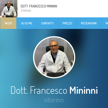
DOTT. FRANCESCO MININNI
OTORINO
INIZIO
SU DI ME
CONTATTI
PREZZI
RECENSIONI
M
Dott. Francesco
Mininni
otorino